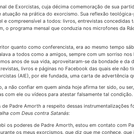
nal de Exorcistas
, cuja décima comemoração de sua parti
atuação na prática do exorcismo. Sua reflexão teológica-p
l e compreensível a todos: livros, entrevistas concedidas 
fim, o programa mensal que conduzia nos microfones da
Rá
critor quanto como conferencista, era ao mesmo tempo sá
alava a todos como a amigos, sempre com um sorriso nos l
ltimos anos de sua vida, aproveitaram-se da bondade e da 
evistas, livros e páginas no Facebook das quais ele não t
rcistas
(AIE), por ele fundada, uma carta de advertência qu
, a não confiar em quem ainda hoje afirma ter sido, ou s
das com ele ou vídeos para atestar falsamente tal condição.
s de Padre Amorth a respeito dessas instrumentalizações
alha com Deus contra Satanás
:
ebi os poderes de Padre Amorth, estou em contato com Pad
urante os meus exorcismos, que diz que me conhece, que 