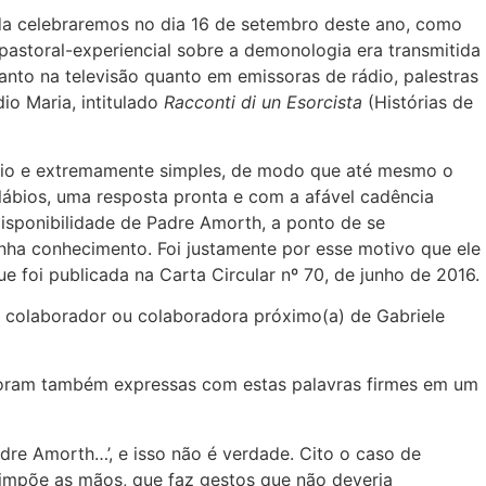
da celebraremos no dia 16 de setembro deste ano, como
astoral-experiencial sobre a demonologia era transmitida
tanto na televisão quanto em emissoras de rádio, palestras
dio Maria
, intitulado
Racconti di un Esorcista
(Histórias de
bio e extremamente simples, de modo que até mesmo o
ábios, uma resposta pronta e com a afável cadência
disponibilidade de Padre Amorth, a ponto de se
inha conhecimento. Foi justamente por esse motivo que ele
e foi publicada na Carta Circular nº 70, de junho de 2016.
er, colaborador ou colaboradora próximo(a) de
Gabriele
 foram também expressas com estas palavras firmes em um
re Amorth…’, e isso não é verdade. Cito o caso de
impõe as mãos, que faz gestos que não deveria