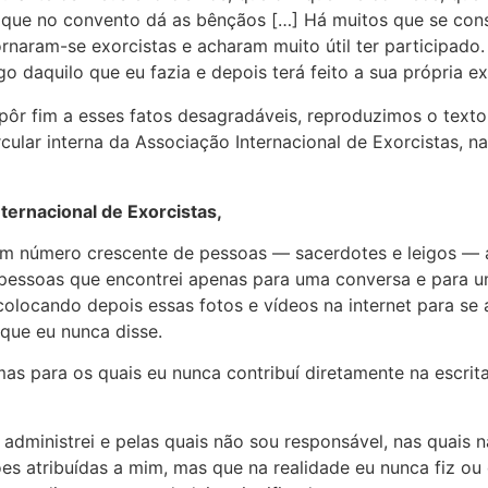
e que no convento dá as bênçãos […] Há muitos que se con
naram-se exorcistas e acharam muito útil ter participado. 
go daquilo que eu fazia e depois terá feito a sua própria ex
 pôr fim a esses fatos desagradáveis, reproduzimos o text
ular interna da Associação Internacional de Exorcistas, 
ternacional de Exorcistas,
 número crescente de pessoas — sacerdotes e leigos — a
essoas que encontrei apenas para uma conversa e para um
colocando depois essas fotos e vídeos na internet para 
que eu nunca disse.
mas para os quais eu nunca contribuí diretamente na escri
 administrei e pelas quais não sou responsável, nas quais
s atribuídas a mim, mas que na realidade eu nunca fiz ou