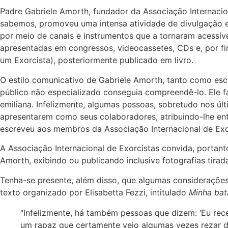
Padre
Gabriele Amorth
, fundador da
Associação Internacio
sabemos, promoveu uma intensa atividade de divulgação e 
por meio de canais e instrumentos que a tornaram acessíve
apresentadas em congressos, videocassetes, CDs e, por 
um Exorcista), posteriormente publicado em livro.
O estilo comunicativo de
Gabriele Amorth
, tanto como es
público não especializado conseguia compreendê-lo. Ele f
emiliana. Infelizmente, algumas pessoas, sobretudo nos ú
apresentarem como seus colaboradores, atribuindo-lhe entr
escreveu aos membros da
Associação Internacional de Exo
A
Associação Internacional de Exorcistas
convida, portanto
Amorth
, exibindo ou publicando inclusive fotografias tira
Tenha-se presente, além disso, que algumas consideraçõe
texto organizado por
Elisabetta Fezzi
, intitulado
Minha bat
“Infelizmente, há também pessoas que dizem: ‘Eu rec
um rapaz que certamente veio algumas vezes rezar d